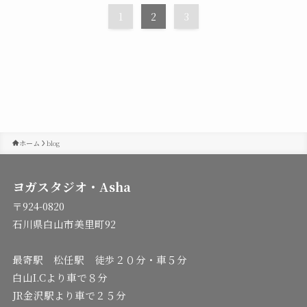
1
2
3
ホーム
blog
ヨガスタジオ・Asha
〒924-0820
石川県白山市美里町92
最寄駅 松任駅 徒歩２０分・車５分
白山I.Cより車で８分
JR金沢駅より車で２５分